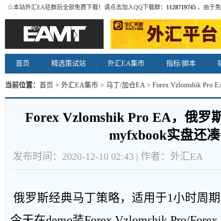
☆本站外汇EA驻群后全部免费下载！请点击加入QQ下载群：
1128719745
，由于免
首页
精选策试站
外汇EA集市
指标/脚本
当前位置：
首页
>
外汇EA集市
>
马丁/加仓EA
> Forex Vzlomshik 
盘还凑合 内容
Forex Vzlomshik Pro EA
myfxbook实盘还
发布时间：2020-12-10 02:43 | 作者：外汇EA
俄罗斯经典马丁策略，适用于1小时周期
今天在demo装Forex Vzlomshik Pro/Fore