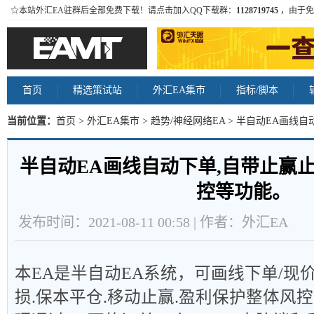
☆本站外汇EA驻群后全部免费下载！请点击加入QQ下载群：
1128719745
，由于免
首页
精选策试站
外汇EA集市
指标/脚本
当前位置：
首页
>
外汇EA集市
>
趋势/神经网络EA
> 半自动EA画线
等功能。 内容
半自动EA画线自动下单,自带止赢
控等功能。
发布时间：2021-08-11 00:58 | 作者：外汇EA
本
EA
是半自动
EA
系统，可画线下单
/
现
损
.
保本平仓
.
移动止赢
.
盈利保护整体风控