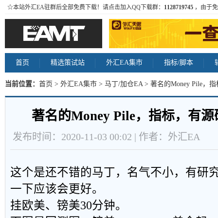
☆本站外汇EA驻群后全部免费下载！请点击加入QQ下载群：
1128719745
，由于免
首页
精选策试站
外汇EA集市
指标/脚本
当前位置：
首页
>
外汇EA集市
>
马丁/加仓EA
> 著名的Money Pil
著名的Money Pile，指标，
发布时间：2020-11-03 00:02 | 作者：外汇EA
这个是还不错的马丁，名气不小，有研
一下应该会更好。
挂欧美、镑美30分钟。