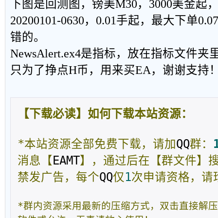
下图是回测图，镑美M30，3000美金
20200101-0630，0.01手起，最大下单
错的。
NewsAlert.ex4是指标，放在指标文
只为了挣点H币，用来买EA，谢谢支持
【下载必读】如何下载本站资源：
*本站资源全部免费下载，请加
QQ
群：
消息【
EAMT
】，通过后在【群文件】
禁发广告，每个
QQ
仅
1
次申请资格，请
*群内资源采用最新的压缩方式，双击直接解