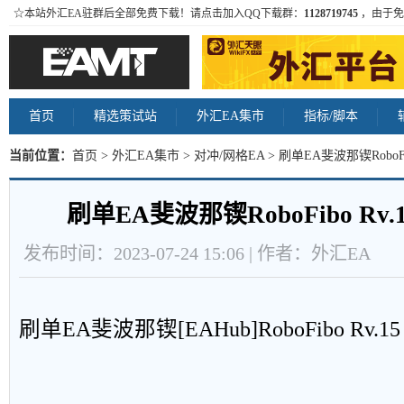
☆本站外汇EA驻群后全部免费下载！请点击加入QQ下载群：
1128719745
，由于免
首页
精选策试站
外汇EA集市
指标/脚本
当前位置：
首页
>
外汇EA集市
>
对冲/网格EA
> 刷单EA斐波那锲RoboFi
刷单EA斐波那锲RoboFibo Rv
发布时间：2023-07-24 15:06 | 作者：外汇EA
刷单EA斐波那锲[EAHub]RoboFibo Rv.15