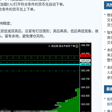
过滤加载EA2打开符合条件的货币兑自动下单。
风
符合条件的货币兑上下单。
根
交
响精度；
货
现双低或双高后，庄家有打压情形；高后再高，低后再低现象，故
智
0%。留有余地，避免爆仓风险。
商
交
本
来
整
本
人
承
最
如
如
黄金