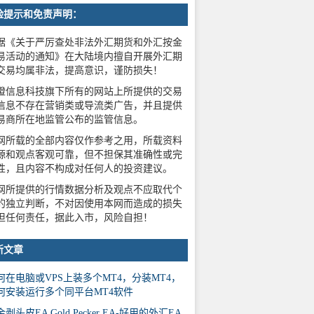
险提示和免责声明：
据《关于严厉查处非法外汇期货和外汇按金
易活动的通知》在大陆境内擅自开展外汇期
交易均属非法，提高意识，谨防损失！
橙信息科技旗下所有的网站上所提供的交易
信息不存在营销类或导流类广告，并且提供
易商所在地监管公布的监管信息。
网所载的全部内容仅作参考之用，所载资料
源和观点客观可靠，但不担保其准确性或完
性，且内容不构成对任何人的投资建议。
网所提供的行情数据分析及观点不应取代个
的独立判断，不对因使用本网而造成的损失
担任何责任，据此入市，风险自担！
新文章
何在电脑或VPS上装多个MT4，分装MT4，
何安装运行多个同平台MT4软件
剥头皮EA Gold Pecker EA-好用的外汇EA