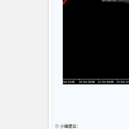
-
① 小编建议：