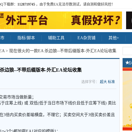
QQ下载群：
1128719745
，由于免费EA无法尽数测试，请自测和做好风控！
集市
指标/脚本
辅助工具
EA杂货铺
其他+
EA
> 现在很火的一款EA 杀边狼--不带后缀版本-外汇EA论坛收集
★
杀边狼--不带后缀版本-外汇EA论坛收集
选择字号：
超大
标准
日交易市场当做新巢；
于庄筹上线) 或 双低(低于当日市场下线价且低于庄筹下线) 类比
在3倍内买卖价差喻横盘，不理它；买卖空间大于3倍买卖价差且
1～3个)都加载EA1对应的模版1；