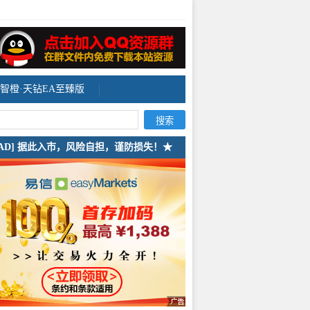
智橙·天钻EA至臻版
[AD] 据此入市，风险自担，谨防损失！★