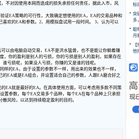
测试，不对因使用本网而造成的损失承担任何责任，据此入市，风
标
突
单验证EA策略的可行性，大致确定想使用的EA，EA的交易品种和
多
喜欢的EA和参数。2、用模拟盘试用一段时间。 3、认为可以
聪
月
【
后可以由电脑自动交易，EA不是洪水猛兽，也不是能让你躺着赚
他
角度，你的盈利是别人的亏损，你的亏损是别人的盈利，如果存在
，谁亏损呢，如果没人亏损，你赚的又是谁的钱呢。
用同样的EA，由于设置的参数不一样，用出来的效果也不一样，
的EA或是EA组合，并设置适合自己的参数，人跟EA磨合好之
己的EA就是最好的EA。在具体使用方面，可以考虑用多款不同策
设置参数，每个EA交易多个品种，每个EA在每个品种上只承担
分散风险，以达到持续稳定盈利的目的。