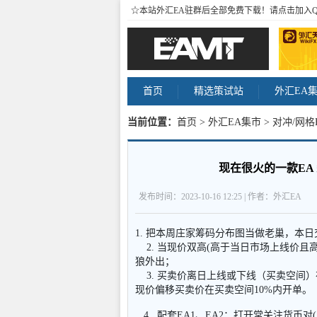
☆本站外汇EA驻群后全部免费下载！请点击加入
首页
精选策试站
外汇EA
当前位置：
首页
>
外汇EA集市
>
对冲/网格
内容
现在很火的一款EA 
发布时间：2023-10-16 12:25 | 作者：外汇EA
1. 把本周庄家筹码分布图当做老巢，本
2. 当现价双高(高于当日市场上线价且高
狼外出；
3. 买卖价离日上线或下线（买卖空间）
现价偏移买卖价在买卖空间10%内开单。
4. 配套EA1、EA2；打开常关注货币对(