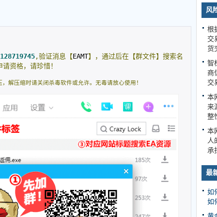
风
根
交
货
128719745
,验证消息【
EAMT
】，通过后在【群文件】搜索名
智
申请资格，请珍惜！
商
交
压，解压缩时请关闭杀毒软件或允许。无毒请放心使用！
本
来
整
本
人
承
最
如
如
黄金