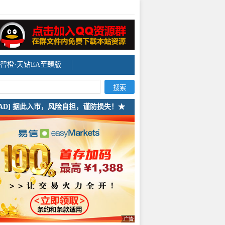
智橙·天钻EA至臻版
[AD] 据此入市，风险自担，谨防损失！★