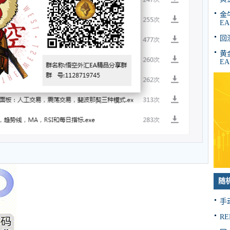
金牛
EA
回
黄金
EA
随
手
R