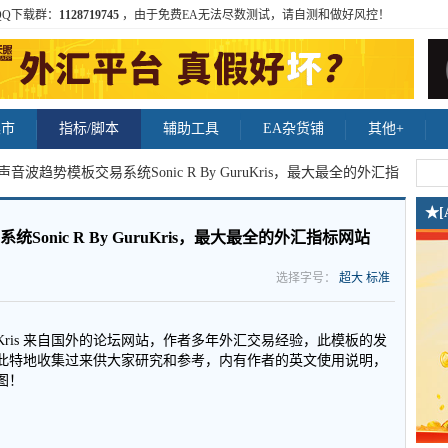
QQ下载群：
1128719745
，由于免费EA无法尽数测试，请自测和做好风控！
集市
指标/脚本
辅助工具
EA杂货铺
其他+
声音波趋势模板交易系统Sonic R By GuruKris，最大最全的外汇指
★
onic R By GuruKris，最大最全的外汇指标网站
选择字号：
超大
标准
GuruKris 来自国外的论坛网站，作者多年外汇交易经验，此模板的发
此特地收集过来供大家研究和参考，内有作者的英文使用说明，
图！