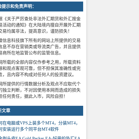
险提示和免责声明：
据《关于严厉查处非法外汇期货和外汇按金
易活动的通知》在大陆境内擅自开展外汇期
交易均属非法，提高意识，谨防损失！
橙信息科技旗下所有的网站上所提供的交易
信息不存在营销类或导流类广告，并且提供
易商所在地监管公布的监管信息。
网所载的全部内容仅作参考之用，所载资料
源和观点客观可靠，但不担保其准确性或完
性，且内容不构成对任何人的投资建议。
网所提供的行情数据分析及观点不应取代个
的独立判断，不对因使用本网而造成的损失
担任何责任，据此入市，风险自担！
新文章
何在电脑或VPS上装多个MT4，分装MT4，
何安装运行多个同平台MT4软件
剥头皮EA Gold Pecker EA-好用的外汇EA