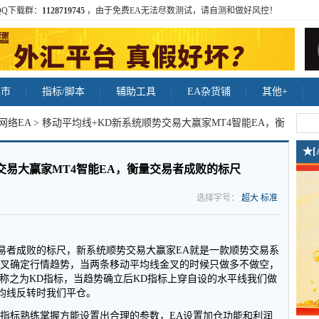
QQ下载群：
1128719745
，由于免费EA无法尽数测试，请自测和做好风控！
集市
指标/脚本
辅助工具
EA杂货铺
其他+
网络EA
> 移动平均线+KD新系统顺势交易大赢家MT4智能EA，衡
★
交易大赢家MT4智能EA，衡量交易者成败的标尺
选择字号：
超大
标准
者成败的标尺，新系统顺势交易大赢家EA就是一款顺势交易系
死叉确定行情趋势，当两条移动平均线金叉的时候只做多不做空，
们称之为KD指标，当趋势确立后KD指标上穿自设的水平线我们做
均线反转时我们平仓。
D指标熟练掌握方能设置出合理的参数，EA设置加仓功能和利润