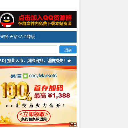
智橙·天钻EA至臻版
[AD] 据此入市，风险自担，谨防损失！★