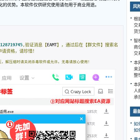
化的优势。本软件仅供研究使用请勿用于商业用途。
风
根
交
货
智
128719745
,验证消息【
EAMT
】，通过后在【群文件】搜索名
商
申请资格，请珍惜！
交
压，解压缩时请关闭杀毒软件或允许。无毒请放心使用！
本
来
整
本
人
承
最
如
如
黄金