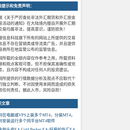
险提示和免责声明：
据《关于严厉查处非法外汇期货和外汇按金
易活动的通知》在大陆境内擅自开展外汇期
交易均属非法，提高意识，谨防损失！
橙信息科技旗下所有的网站上所提供的交易
信息不存在营销类或导流类广告，并且提供
易商所在地监管公布的监管信息。
网所载的全部内容仅作参考之用，所载资料
源和观点客观可靠，但不担保其准确性或完
性，且内容不构成对任何人的投资建议。
网所提供的行情数据分析及观点不应取代个
的独立判断，不对因使用本网而造成的损失
担任何责任，据此入市，风险自担！
新文章
何在电脑或VPS上装多个MT4，分装MT4，
何安装运行多个同平台MT4软件
剥头皮EA Gold Pecker EA-好用的外汇EA