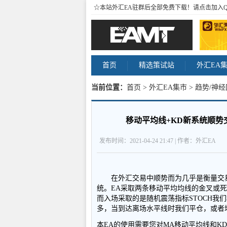
☆本站外汇EA驻群后全部免费下载！请点击加入
首页
精选策试站
外汇EA
当前位置：
首页
>
外汇EA集市
>
趋势/神经
量交易者成败的标尺 内容
移动平均线+KD新系统顺势
发布时间：2021-04-24 21:47 | 作者：外汇EA
在外汇交易中顺势而为几乎是衡量交易
统。EA采取两条移动平均均线的金叉或
而入场采取的是随机震荡指标STOCH我
多，当到达离场水平线时我们平仓，或者
本EA的使用需要您对MA移动平均线和K