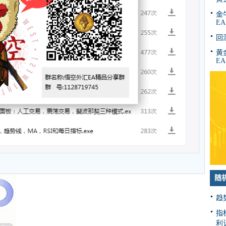
金牛
EA
回
黄金
EA
随
趋
指
利