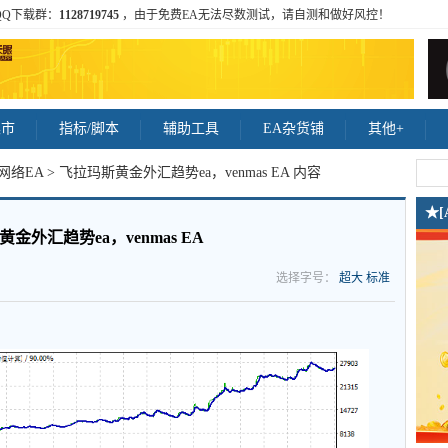
QQ下载群：
1128719745
，由于免费EA无法尽数测试，请自测和做好风控！
集市
指标/脚本
辅助工具
EA杂货铺
其他+
网络EA
> 飞拉玛斯黄金外汇趋势ea，venmas EA 内容
★
金外汇趋势ea，venmas EA
选择字号：
超大
标准