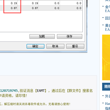
金牛
EA
回
黄金
EA
随
128719745
,验证消息【
EAMT
】，通过后在【群文件】搜索名
申请资格，请珍惜！
外
Ha
压，解压缩时请关闭杀毒软件或允许。无毒请放心使用！
指