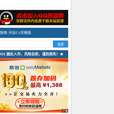
智橙·天钻EA至臻版
[AD] 据此入市，风险自担，谨防损失！★