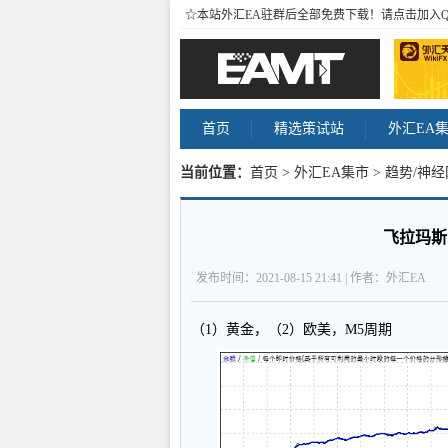
☆本站外汇EA驻群后全部免费下载！请点击加入
首页
精选策试站
外汇EA
当前位置：
首页
>
外汇EA集市
>
趋势/神经
飞拉玛斯黄
发布时间：2021-08-15 21:41 | 作者：外汇EA
（1）黄金，（2）欧美，M5周期