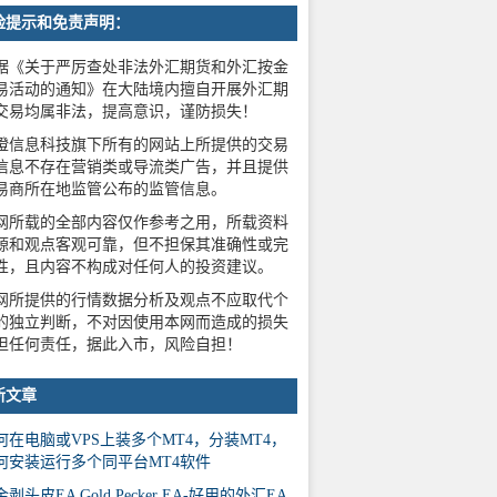
险提示和免责声明：
据《关于严厉查处非法外汇期货和外汇按金
易活动的通知》在大陆境内擅自开展外汇期
交易均属非法，提高意识，谨防损失！
橙信息科技旗下所有的网站上所提供的交易
信息不存在营销类或导流类广告，并且提供
易商所在地监管公布的监管信息。
网所载的全部内容仅作参考之用，所载资料
源和观点客观可靠，但不担保其准确性或完
性，且内容不构成对任何人的投资建议。
网所提供的行情数据分析及观点不应取代个
的独立判断，不对因使用本网而造成的损失
担任何责任，据此入市，风险自担！
新文章
何在电脑或VPS上装多个MT4，分装MT4，
何安装运行多个同平台MT4软件
剥头皮EA Gold Pecker EA-好用的外汇EA