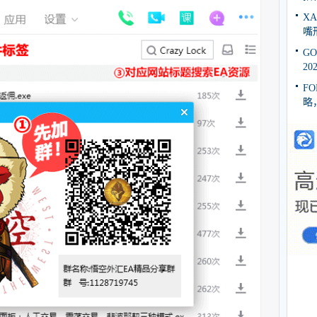
X
嘴
GO
2
FO
略