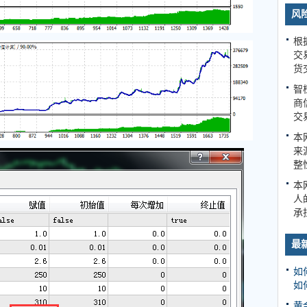
风
根
交
货
智
商
交
本
来
整
本
人
承
最
如
如
黄金