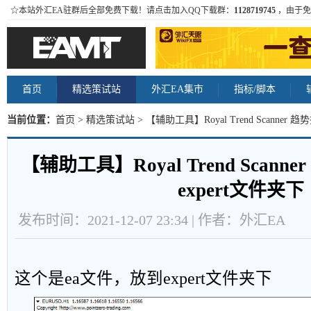
☆本站外汇EA驻群后全部免费下载！请点击加入QQ下载群：
1128719745
，由于免
首页
精选策试站
外汇EA集市
指标/脚本
当前位置：
首页
>
精选策试站
> 【辅助工具】Royal Trend Scanner
【辅助工具】Royal Trend Scan
expert文件夹下
发布时间：2021-12-07 23:34 | 作者：外汇EA
这个是ea文件，放到expert文件夹下