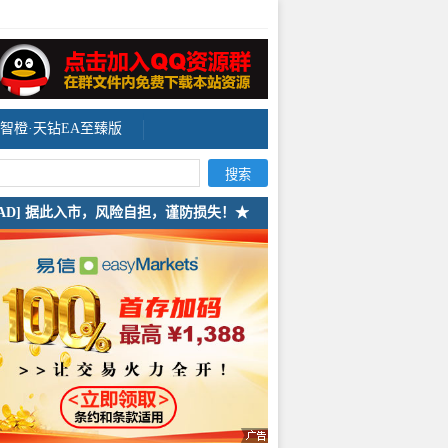
智橙·天钻EA至臻版
[AD] 据此入市，风险自担，谨防损失！★