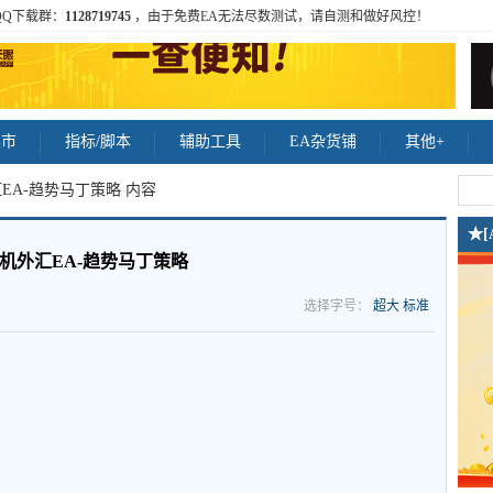
QQ下载群：
1128719745
，由于免费EA无法尽数测试，请自测和做好风控！
集市
指标/脚本
辅助工具
EA杂货铺
其他+
EA-趋势马丁策略 内容
★
机外汇EA-趋势马丁策略
选择字号：
超大
标准