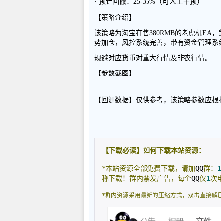
· 预计回撤：25-35%（可人工干预）
【策略介绍】
该策略为淘宝在售380RMB的老虎机EA
势加仓，风控系统完善，带有资金管理系统
规避对应货币对重大行情及非农行情。
【参数截图】
【回测数据】仅供参考，该策略参数应根
【下载必读】如何下载本站资源：
*本站资源全部免费下载，请加
QQ
群：
1
称下载！群内禁发广告，每个
QQ
仅
1
次
*群内资源采用最新的压缩方式，双击直接解