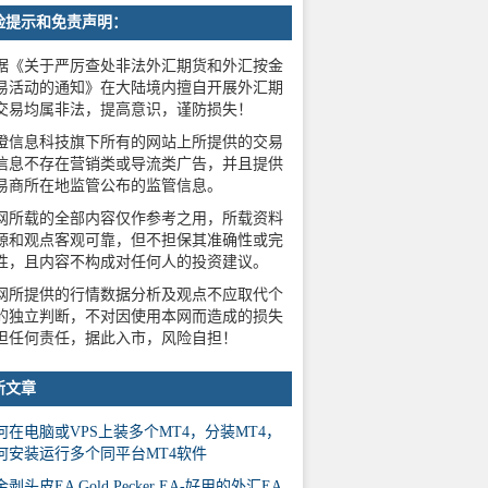
险提示和免责声明：
据《关于严厉查处非法外汇期货和外汇按金
易活动的通知》在大陆境内擅自开展外汇期
交易均属非法，提高意识，谨防损失！
橙信息科技旗下所有的网站上所提供的交易
信息不存在营销类或导流类广告，并且提供
易商所在地监管公布的监管信息。
网所载的全部内容仅作参考之用，所载资料
源和观点客观可靠，但不担保其准确性或完
性，且内容不构成对任何人的投资建议。
网所提供的行情数据分析及观点不应取代个
的独立判断，不对因使用本网而造成的损失
担任何责任，据此入市，风险自担！
新文章
何在电脑或VPS上装多个MT4，分装MT4，
何安装运行多个同平台MT4软件
剥头皮EA Gold Pecker EA-好用的外汇EA