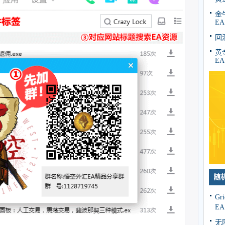
金牛
EA
回
黄金
EA
随
G
E
无