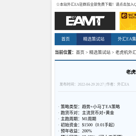
☆本站外汇EA驻群后全部免费下载！请点击加入
首页
精选策试站
外汇EA
当前位置：
首页
>
精选策试站
> 老虎机外汇
老虎
发布时间：2022-04-29 20:27 | 作者：外汇EA
· 策略类型：趋势+小马丁EA策略
· 跑货币对：主流货币对+黄金
· 主跑周期：M1周期
· 初始资金：$1500（0.01手起）
· 预年收益：200%