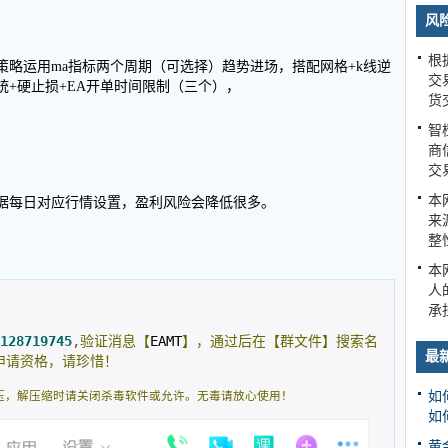
风
根
，策略运用ma指标两个周期（可选择）趋势进场，搭配网格+k线逆
交
+硬止损+EA开单时间限制（三个），
货
智
商
交
本
据每日对应行情设置，盈利风险会降低很多。
来
整
本
人
承
128719745
,验证消息【
EAMT
】，通过后在【群文件】搜索名
最
申请资格，请珍惜！
如
压，解压缩时请关闭杀毒软件或允许。无毒请放心使用！
如
黄金