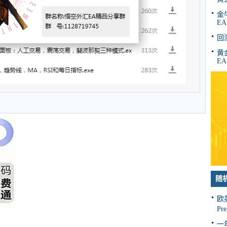
金牛
EA
回
黄金
EA
随
欧
Pr
一