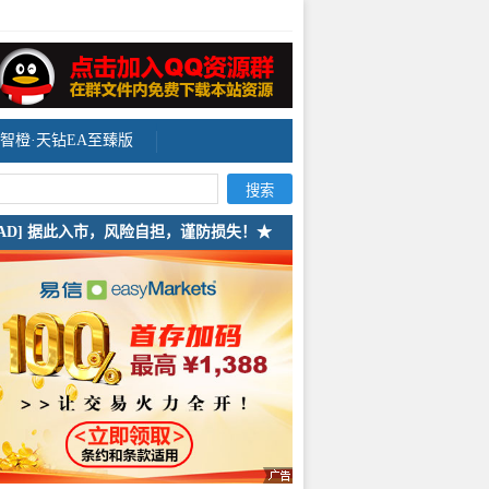
智橙·天钻EA至臻版
[AD] 据此入市，风险自担，谨防损失！★