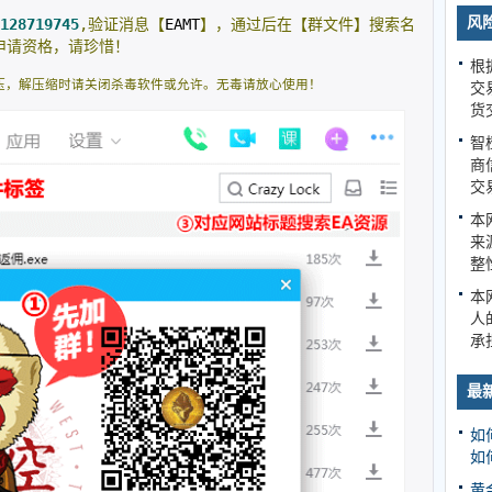
风
128719745
,验证消息【
EAMT
】，通过后在【群文件】搜索名
申请资格，请珍惜！
根
压，解压缩时请关闭杀毒软件或允许。无毒请放心使用！
交
货
智
商
交
本
来
整
本
人
承
最
如
如
黄金