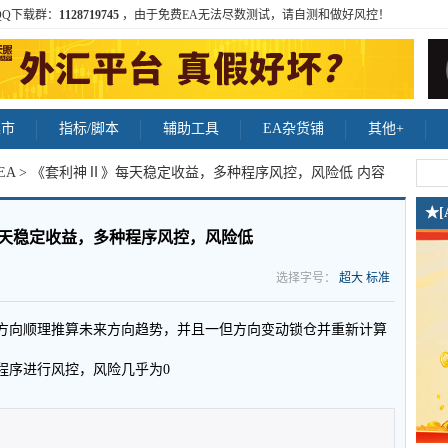
QQ下载群：
1128719745
，由于免费EA无法尽数测试，请自测和做好风控！
集市
指标/脚本
辅助工具
EA杂货铺
其他+
EA
> 《套利神Ⅱ》每天稳定收益，多种程序风控，风险低 内容
★
天稳定收益，多种程序风控，风险低
选择字号：
超大
标准
方向顺理推算未来方向趋势，并且一但方向变动锁仓并重新计算
程序进行风控，风险几乎为0