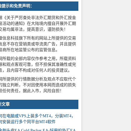
险提示和免责声明：
据《关于严厉查处非法外汇期货和外汇按金
易活动的通知》在大陆境内擅自开展外汇期
交易均属非法，提高意识，谨防损失！
橙信息科技旗下所有的网站上所提供的交易
信息不存在营销类或导流类广告，并且提供
易商所在地监管公布的监管信息。
网所载的全部内容仅作参考之用，所载资料
源和观点客观可靠，但不担保其准确性或完
性，且内容不构成对任何人的投资建议。
网所提供的行情数据分析及观点不应取代个
的独立判断，不对因使用本网而造成的损失
担任何责任，据此入市，风险自担！
新文章
何在电脑或VPS上装多个MT4，分装MT4，
何安装运行多个同平台MT4软件
剥头皮EA Gold Pecker EA-好用的外汇EA