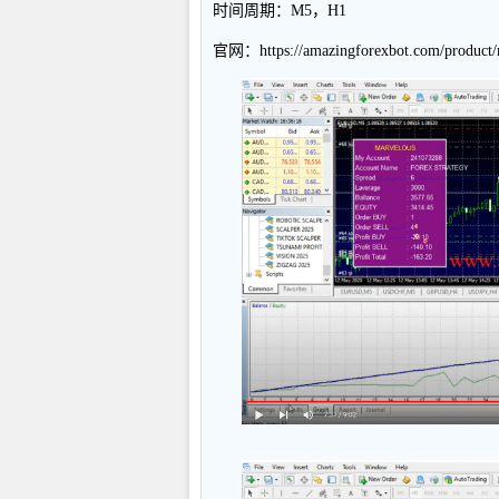
时间周期：M5，H1
官网：https://amazingforexbot.com/product/