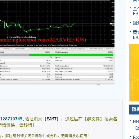
金牛
EA
回
黄金
EA
随
128719745
,验证消息【
EAMT
】，通过后在【群文件】搜索名
H
申请资格，请珍惜！
【
压，解压缩时请关闭杀毒软件或允许。无毒请放心使用！
R