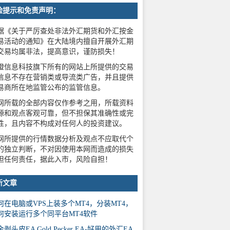
险提示和免责声明：
据《关于严厉查处非法外汇期货和外汇按金
易活动的通知》在大陆境内擅自开展外汇期
交易均属非法，提高意识，谨防损失！
橙信息科技旗下所有的网站上所提供的交易
信息不存在营销类或导流类广告，并且提供
易商所在地监管公布的监管信息。
网所载的全部内容仅作参考之用，所载资料
源和观点客观可靠，但不担保其准确性或完
性，且内容不构成对任何人的投资建议。
网所提供的行情数据分析及观点不应取代个
的独立判断，不对因使用本网而造成的损失
担任何责任，据此入市，风险自担！
新文章
何在电脑或VPS上装多个MT4，分装MT4，
何安装运行多个同平台MT4软件
剥头皮EA Gold Pecker EA-好用的外汇EA