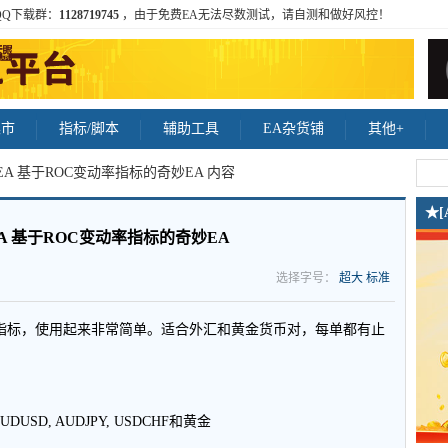
QQ下载群：
1128719745
，由于免费EA无法尽数测试，请自测和做好风控！
集市
指标/脚本
辅助工具
EA杂货铺
其他+
ous EA 基于ROC变动率指标的奇妙EA 内容
★
us EA 基于ROC变动率指标的奇妙EA
选择字号：
超大
标准
ge）变动率指标，使用起来非常简单。适合外汇和黄金货币对，每单都有止
UDUSD, AUDJPY, USDCHF和黄金