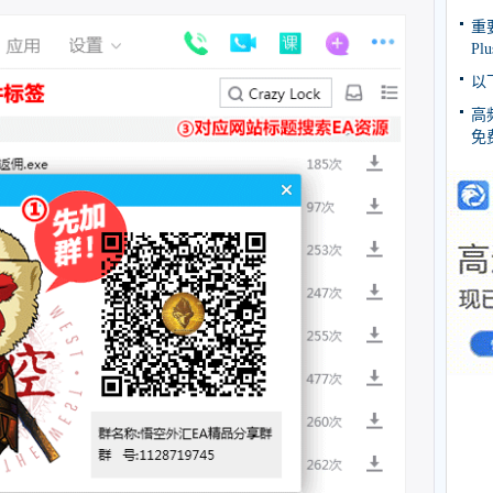
重
Pl
以
高
免