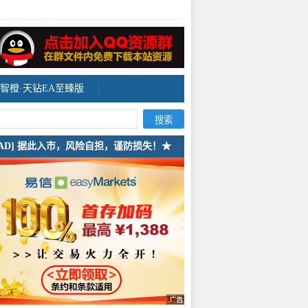
智橙·天钻EA至臻版
[AD] 据此入市，风险自担，谨防损失！★