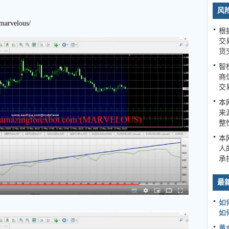
风
marvelous/
根
交
货
智
商
交
本
来
整
本
人
承
最
如
如
黄金