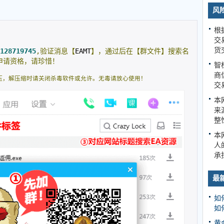
风
根
交
货
128719745
,验证消息【
EAMT
】，通过后在【群文件】搜索名
申请资格，请珍惜！
智
商
压，解压缩时请关闭杀毒软件或允许。无毒请放心使用！
交
本
来
整
本
人
承
最
如
如
黄金