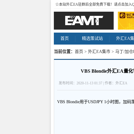
☆本站外汇EA驻群后全部免费下载！请点击加入
首页
精选策试站
外汇EA
当前位置：
首页
>
外汇EA集市
>
马丁/加仓
易量大。 内容
VBS Blondie外汇
发布时间：2020-11-13 01:37 | 作者：外汇EA
VBS Blondie用于USDJPY 1小时