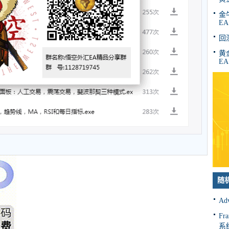
金牛
EA
回
黄金
EA
随
Ad
F
系