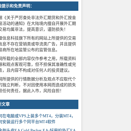
险提示和免责声明：
据《关于严厉查处非法外汇期货和外汇按金
易活动的通知》在大陆境内擅自开展外汇期
交易均属非法，提高意识，谨防损失！
橙信息科技旗下所有的网站上所提供的交易
信息不存在营销类或导流类广告，并且提供
易商所在地监管公布的监管信息。
网所载的全部内容仅作参考之用，所载资料
源和观点客观可靠，但不担保其准确性或完
性，且内容不构成对任何人的投资建议。
网所提供的行情数据分析及观点不应取代个
的独立判断，不对因使用本网而造成的损失
担任何责任，据此入市，风险自担！
新文章
何在电脑或VPS上装多个MT4，分装MT4，
何安装运行多个同平台MT4软件
剥头皮EA Gold Pecker EA-好用的外汇EA