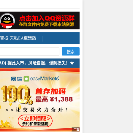
智橙·天钻EA至臻版
[AD] 据此入市，风险自担，谨防损失！★