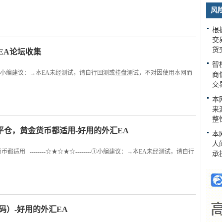
风
根
交
货
EA论坛收集
智
-------①小编建议：→本EA未经测试，请自行回测或挂盘测试，不对因使用本网而
商
交
本
来
整
平仓，黄金货币都适用-好用的外汇EA
本
人
用 --------☆★☆★☆--------①小编建议：→本EA未经测试，请自行
承
（含源码）-好用的外汇EA