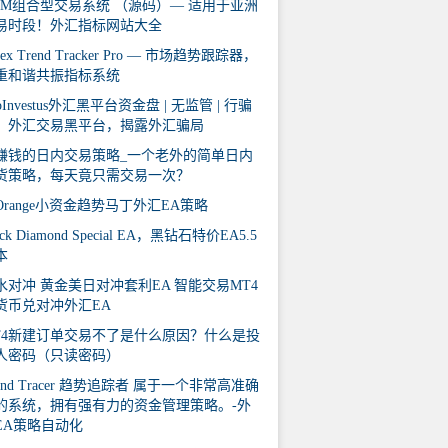
AM组合型交易系统 （源码）— 适用于亚洲
易时段！外汇指标网站大全
rex Trend Tracker Pro — 市场趋势跟踪器，
重和谐共振指标系统
pInvestus外汇黑平台资金盘 | 无监管 | 行骗
，外汇交易黑平台，揭露外汇骗局
赚钱的日内交易策略_一个老外的简单日内
货策略，每天竟只需交易一次？
iOrange小资金趋势马丁外汇EA策略
ack Diamond Special EA，黑钻石特价EA5.5
本
水对冲 黄金美日对冲套利EA 智能交易MT4
货币兑对冲外汇EA
T4新建订单交易不了是什么原因？什么是投
人密码（只读密码）
end Tracer 趋势追踪者 属于一个非常高准确
的系统，拥有强有力的资金管理策略。-外
EA策略自动化