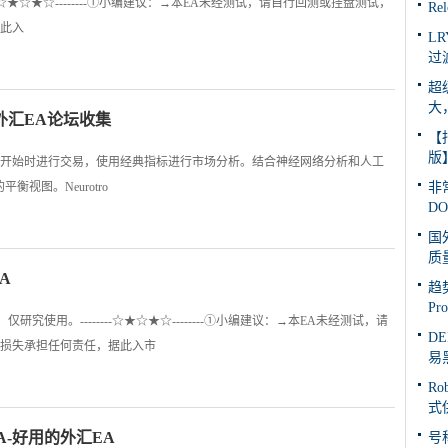
--------☆★☆★☆--------①小编建议：→本EA未经测试，请自行回测或挂盘测试，
R
此入
LR
过
超
大
外汇EA论坛收集
【
版
在伦敦时段开始时进行交易，使用经典指标进行市场分析。结合神经网络分析和人工
衡视图。Neurotro
非
DO
国
质
A
趋势
P
究使用。--------☆★☆★☆--------①小编建议：→本EA未经测试，请
D
损失承担任何责任，据此入市
易
Ro
式
EA-好用的外汇EA
号称