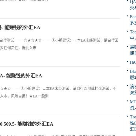
Q
交
Fo
多
源码- 能赚钱的外汇EA
To
中
测试--------☆★☆★☆--------①小编建议：→本EA未经测试，请自行回
最
担任何责任，据此入市
期
H
Bl
- 能赚钱的外汇EA
版
滴
☆★☆★☆--------①小编建议：→本EA未经测试，请自行回测或挂盘测试，不
双
入市，风险自担！★EA一般测
M
资
Tr
性
.0.509.5- 能赚钱的外汇EA
汇