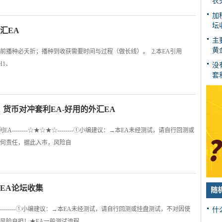
农
加
坛
汇EA
主要
黄
前播种必夭折；播种到收获需要时间与过程（做长线）。 2.本EA引用
H1、
没
套
 货币对冲套利EA-好用的外汇EA
-------☆★☆★☆--------①小编建议：→本EA未经测试，请自行回测或
何责任，据此入市，风险自
EA论坛收集
随
★☆--------①小编建议：→本EA未经测试，请自行回测或挂盘测试，不对因使
什
风险自担！★EA一般测试流程