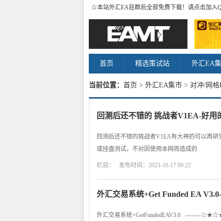
☆本站外汇EA驻群后全部免费下载！请点击加入
首页
精选策试站
外汇EA
当前位置：
首页
>
外汇EA集市
> 对冲/网格
回测后还不错的 挑战者V1EA-好用
回测后还不错的挑战者V1EA有大神的可以再研究下 -
或挂盘测试，不对因使用本网而造成的
栏目： 发布时间：2023-10-17 09:22
外汇交易系统+Get Funded EA V3
外汇交易系统+GetFundedEAV3.0 -----