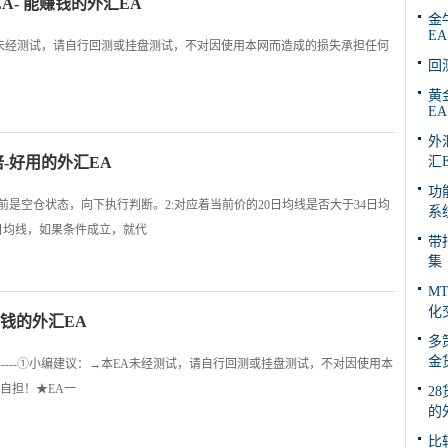
 EA- 能赚钱的外汇EA
金牛
EA
议：→本EA未经测试，请自行回测或挂盘测试，不对因使用本网而造成的损失承担任何
回
黄金
EA
外汇
-好用的外汇EA
汇
功
前是空仓状态，向下执行判断。2:对应着当前价的20日均线是否大于34日均
系
4日均线，如果条件成立，就代
带
集
M
化
能赚钱的外汇EA
多
金
★☆★☆--------①小编建议：→本EA未经测试，请自行回测或挂盘测试，不对因使用本
自担！★EA一
28
的
比