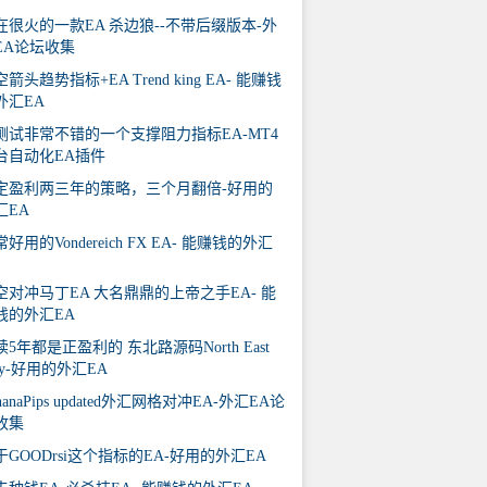
在很火的一款EA 杀边狼--不带后缀版本-外
EA论坛收集
箭头趋势指标+EA Trend king EA- 能赚钱
外汇EA
测试非常不错的一个支撑阻力指标EA-MT4
台自动化EA插件
定盈利两三年的策略，三个月翻倍-好用的
汇EA
好用的Vondereich FX EA- 能赚钱的外汇
空对冲马丁EA 大名鼎鼎的上帝之手EA- 能
钱的外汇EA
续5年都是正盈利的 东北路源码North East
ay-好用的外汇EA
nanaPips updated外汇网格对冲EA-外汇EA论
收集
于GOODrsi这个指标的EA-好用的外汇EA