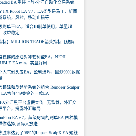
eloaded EA 重装上阵-外汇自动化交易系统
Y FX Robot EA V7，EA类型是马丁，新闻
滤系统，风控，移动止损等
级刷单王EA，适合IB刷单使用，单量超
，收益稳定
指标】MILLION TRADE箭头指标【破解
】
常稳健的原油对冲套利型EA，NJOIL
UBLE EA min，实盘好用
外人气剥头皮EA，盈利爆炸，回测99%数据
量
跟踪和反趋势系统的组合 Reindeer Scalper
ro EA售价449美金的一款EA
EFX外汇黑平台虚假宣传 | 无监管，外汇交
黑平台，揭露外汇骗局
boFibo EA v.7，超级厉害的刷单EA,四种模
供你选择,源码大放送
胜率达到了96%的Impact ScalpX EA 短线