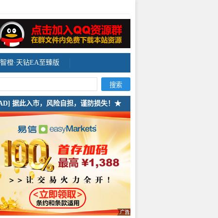
智橙·天钻EA至臻版
[AD] 据此入市，风险自担，谨防损失！★