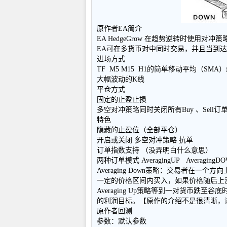
原作者EA简介
EA HedgeGrow 在趋势逆转时使用
EA可在多货币对中同时交易，并且当到
进场方式
TF M5 M15 H1的简单移动平均（SMA
大幅波动的K线
平仓方式
固定的止盈止损
多空对冲策略同时关闭所有Buy 、Sell订
特色
隐藏的止盈位（全部平仓）
开启或关闭 多空对冲策略 抗单
订单指数支持 （没弄明白什么意思）
两种订单模式 AveragingUP AveragingD
Averaging Down策略：交易者在
一定的价格区间内买入，如果价格随后上
Averaging Up策略等到一对货币
的利润目标。【原作的介绍不是很清晰，
原作者回测
参数：默认参数