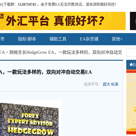
QQ下载群：
1128719745
，由于免费EA无法尽数测试，请自测和做好风控！
集市
指标/脚本
辅助工具
EA杂货铺
其他+
EA
> 网格生长HedgeGrow EA，一款玩法多样的，双向对冲自动交
★
w EA，一款玩法多样的，双向对冲自动交易EA
选择字号：
超大
标准