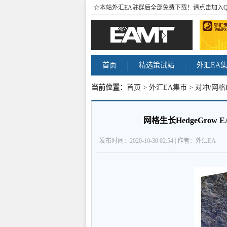
☆本站外汇EA驻群后全部免费下载！请点击加入
首页
精选策试站
外汇EA
当前位置：
首页
>
外汇EA集市
>
对冲/网格
易EA 内容
网格生长HedgeGro
发布时间：2020-10-30 02:54 | 作者：外汇EA