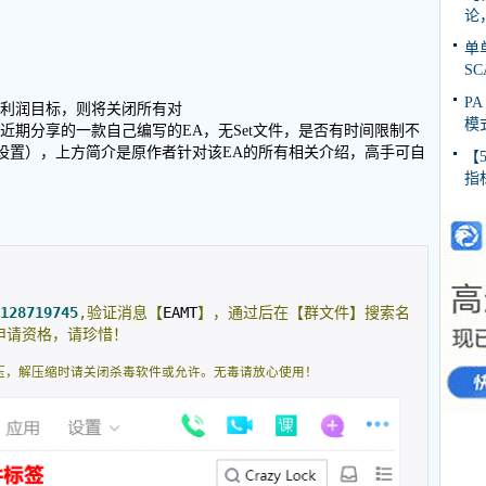
论
单
SC
PA
到利润目标，则将关闭所有对
模
近期分享的一款自己编写的EA，无Set文件，是否有时间限制不
默认设置），上方简介是原作者针对该EA的所有相关介绍，高手可自
【
指
128719745
,验证消息【
EAMT
】，通过后在【群文件】搜索名
申请资格，请珍惜！
压，解压缩时请关闭杀毒软件或允许。无毒请放心使用！