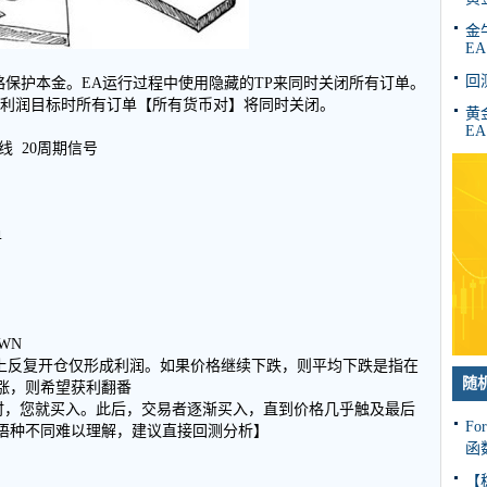
金牛
EA
回
对冲策略保护本金。EA运行过程中使用隐藏的TP来同时关闭所有订单。
达利润目标时所有订单【所有货币对】将同时关闭。
黄金
EA
）线 20周期信号
单
OWN
一个方向上反复开仓仅形成利润。如果价格继续下跌，则平均下跌是指在
随
涨，则希望获利翻番
跌至谷底时，您就买入。此后，交易者逐渐买入，直到价格几乎触及最后
Fo
语种不同难以理解，建议直接回测分析】
函
【