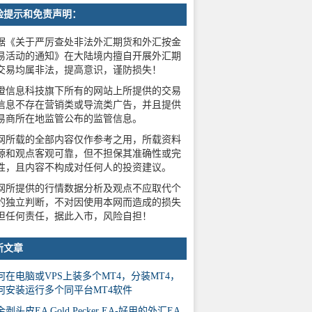
险提示和免责声明：
据《关于严厉查处非法外汇期货和外汇按金
易活动的通知》在大陆境内擅自开展外汇期
交易均属非法，提高意识，谨防损失！
橙信息科技旗下所有的网站上所提供的交易
信息不存在营销类或导流类广告，并且提供
易商所在地监管公布的监管信息。
网所载的全部内容仅作参考之用，所载资料
源和观点客观可靠，但不担保其准确性或完
性，且内容不构成对任何人的投资建议。
网所提供的行情数据分析及观点不应取代个
的独立判断，不对因使用本网而造成的损失
担任何责任，据此入市，风险自担！
新文章
何在电脑或VPS上装多个MT4，分装MT4，
何安装运行多个同平台MT4软件
剥头皮EA Gold Pecker EA-好用的外汇EA