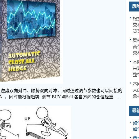
风
根
交
货
智
商
交
本
来
整
本
人
冲，支持逆势双向对冲、顺势双向对冲，同时通过调节参数也可以间接的
承
，同时能根据趋势 调节 BUY 与Sell 各自方向的仓位轻重......
最
如
如
黄金