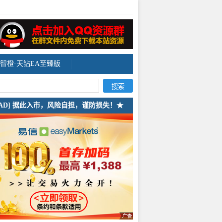
智橙·天钻EA至臻版
[AD] 据此入市，风险自担，谨防损失！★