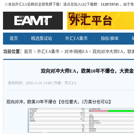
☆本站外汇EA驻群后全部免费下载！请点击加入QQ下载群：
1128719745
，由于免
首页
精选策试站
外汇EA集市
指标/脚本
当前位置：
首页
>
外汇EA集市
>
对冲/网格EA
> 双向对冲大师EA，欧
内容
双向对冲大师EA，欧美10年不爆仓，大资
发布时间：2020-11-01 14:08 | 作者：外汇EA
双向对冲，欧美10年不爆仓【仓位要大，2万美分也可以】