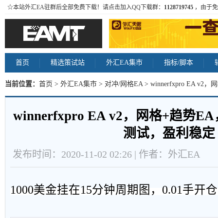
☆本站外汇EA驻群后全部免费下载！请点击加入QQ下载群：
1128719745
，由于免
首页
精选策试站
外汇EA集市
指标/脚本
当前位置：
首页
>
外汇EA集市
>
对冲/网格EA
> winnerfxpro E
盈利稳定 内容
winnerfxpro EA v2，网格+趋
测试，盈利稳定
发布时间：2020-11-02 02:26 | 作者：外汇EA
1000
美金挂在
15
分钟周期图，
0.01
手开仓